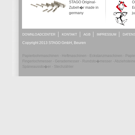
STAGO Original-
O
Zubeh�r made in
Er
germany
ju
DOWNLOADCENTER
KONTAKT
AGB
IMPRESSUM
DATEN
Copyright 2013 STAGO GmbH, Beuren
Papierbohrmaschinen - Heftmaschinen - Eckstanzmaschinen - Papierr�
Fingerlochmesser - Gerademesser - Rundsto�messer - Abziehsteine 
Späneaussto�er - Stechzähler