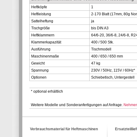
Heftköpfe
1
Heftleistung
2-170 Blatt (17mm, 80g No
Sattelheftung
ja
Tischgröße
bis DIN A3
Heftklammern
64/6-20, 36/6-8, 24/6-8, R2
Klammerkapazität
400 / 500 Stk.
Ausführung
Tischmodell
Maschinenmaße
400 / 650 / 650 mm
Gewicht
47 kg
Spannung
230V / 50Hz, 115V / 60Hz*
Optionen
Schiebetisch, Untergestell
* optional erhältlich
Weitere Modelle und Sonderanfertigungen auf Anfrage.
Nehmen 
Verbrauchsmaterial für Heftmaschinen
Ersatzteillie