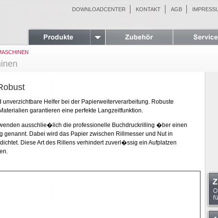
DOWNLOADCENTER
KONTAKT
AGB
IMPRESS
LMASCHINEN
hinen
 Robust
unverzichtbare Helfer bei der Papierweiterverarbeitung. Robuste
terialien garantieren eine perfekte Langzeitfunktion.
enden ausschlie�lich die professionelle Buchdruckrilling �ber einen
g genannt. Dabei wird das Papier zwischen Rillmesser und Nut in
ichtet. Diese Art des Rillens verhindert zuverl�ssig ein Aufplatzen
en.