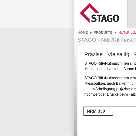
HOME
PRODUKTE
NUT-/RIL
STAGO - Nut-/Rillmasc
Präzise - Vielseitig -
STAGO Rill-/Nutmaschinen sind 
Mechanik und verschleißarme Ma
STAGO Rill-/Nutmaschinen verw
Pressbalken, auch Balkenrillun
einem Arbeitsgang pr�zise verd
hochwertiger Drucke beim Falz
NRM 330