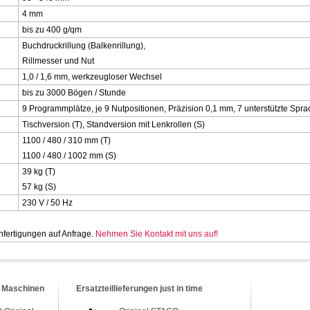
4 mm
bis zu 400 g/qm
Buchdruckrillung (Balkenrillung),
Rillmesser und Nut
1,0 / 1,6 mm, werkzeugloser Wechsel
bis zu 3000 Bögen / Stunde
9 Programmplätze, je 9 Nutpositionen, Präzision 0,1 mm, 7 unterstützte Spr
Tischversion (T), Standversion mit Lenkrollen (S)
1100 / 480 / 310 mm (T)
1100 / 480 / 1002 mm (S)
39 kg (T)
57 kg (S)
230 V / 50 Hz
fertigungen auf Anfrage.
Nehmen Sie Kontakt mit uns auf!
 Maschinen
Ersatzteillieferungen just in time