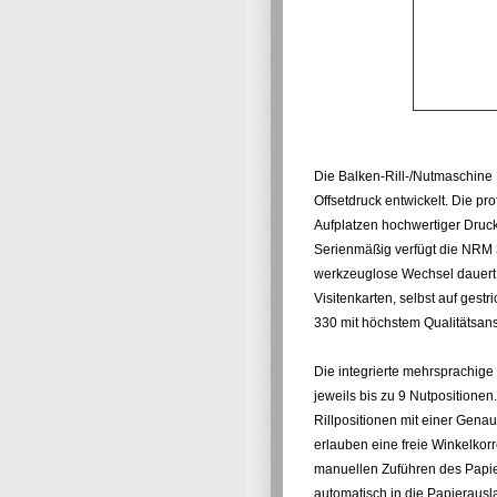
Die Balken-Rill-/Nutmaschine 
Offsetdruck entwickelt. Die pro
Aufplatzen hochwertiger Druc
Serienmäßig verfügt die NRM 3
werkzeuglose Wechsel dauert 
Visitenkarten, selbst auf ges
330 mit höchstem Qualitätsan
Die integrierte mehrsprachige
jeweils bis zu 9 Nutpositione
Rillpositionen mit einer Genau
erlauben eine freie Winkelko
manuellen Zuführen des Papie
automatisch in die Papieraus