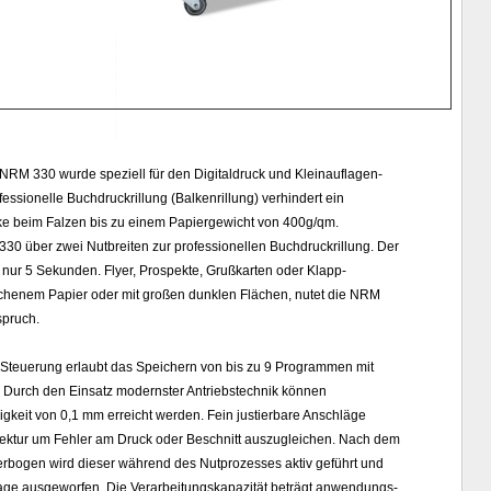
NRM 330 wurde speziell für den Digitaldruck und Kleinauflagen-
fessionelle Buchdruckrillung (Balkenrillung) verhindert ein
ke beim Falzen bis zu einem Papiergewicht von 400g/qm.
30 über zwei Nutbreiten zur professionellen Buchdruckrillung. Der
nur 5 Sekunden. Flyer, Prospekte, Grußkarten oder Klapp-
trichenem Papier oder mit großen dunklen Flächen, nutet die NRM
spruch.
 Steuerung erlaubt das Speichern von bis zu 9 Programmen mit
n. Durch den Einsatz modernster Antriebstechnik können
igkeit von 0,1 mm erreicht werden. Fein justierbare Anschläge
rrektur um Fehler am Druck oder Beschnitt auszugleichen. Nach dem
rbogen wird dieser während des Nutprozesses aktiv geführt und
lage ausgeworfen. Die Verarbeitungskapazität beträgt anwendungs-