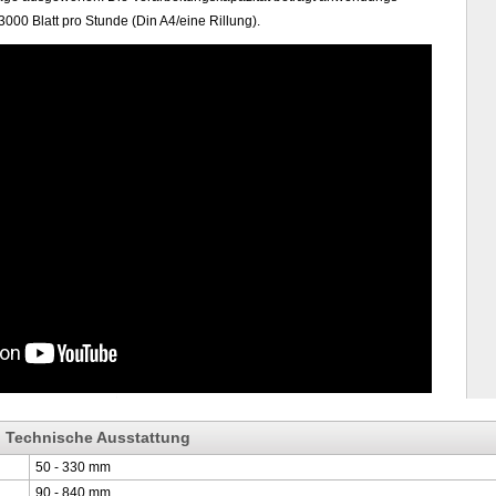
000 Blatt pro Stunde (Din A4/eine Rillung).
 Technische Ausstattung
50 - 330 mm
90 - 840 mm